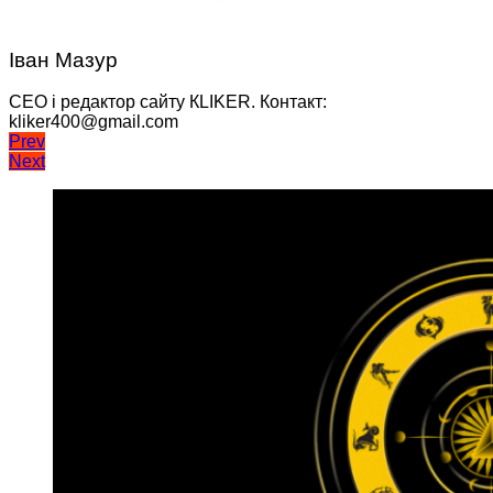
Іван Мазур
CEO і редактор сайту КLIKER. Контакт:
kliker400@gmail.com
Навігація
Prev
Next
записів