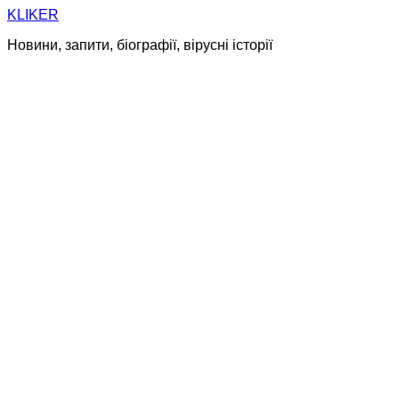
Skip
KLIKER
to
Новини, запити, біографії, вірусні історії
content