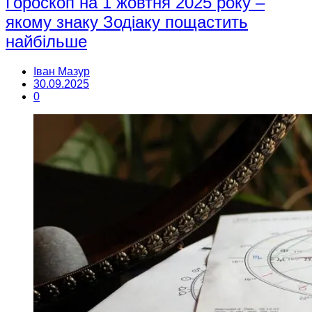
Гороскоп на 1 жовтня 2025 року –
якому знаку Зодіаку пощастить
найбільше
Іван Мазур
30.09.2025
0