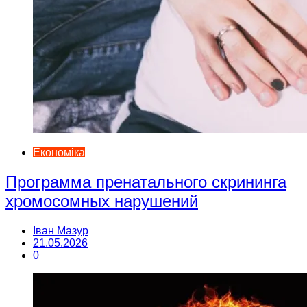
Економіка
Программа пренатального скрининга
хромосомных нарушений
Іван Мазур
21.05.2026
0