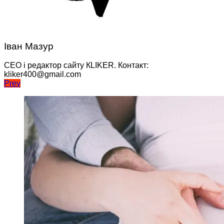
Іван Мазур
CEO і редактор сайту КLIKER. Контакт:
kliker400@gmail.com
Навігація
Prev
записів