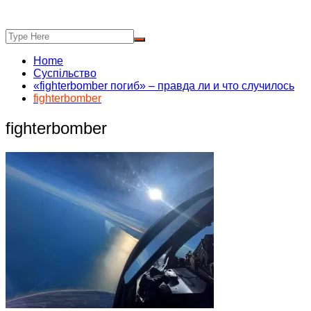
Home
Суспільство
«fighterbomber погиб» – правда ли и что случилось
fighterbomber
fighterbomber