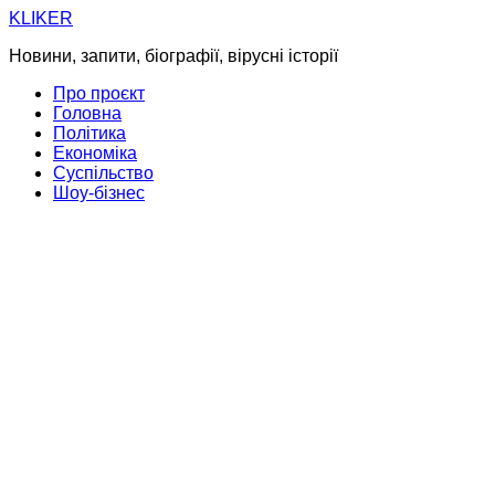
Skip
KLIKER
to
Новини, запити, біографії, вірусні історії
content
Про проєкт
Головна
Політика
Економіка
Суспільство
Шоу-бізнес