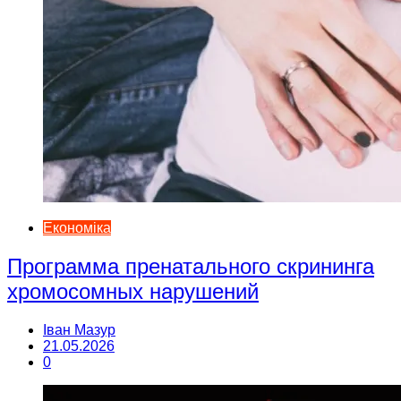
Економіка
Программа пренатального скрининга
хромосомных нарушений
Іван Мазур
21.05.2026
0