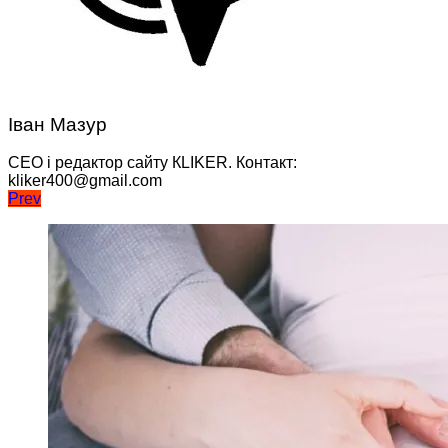
Іван Мазур
CEO і редактор сайту КLIKER. Контакт:
kliker400@gmail.com
Навігація
Prev
записів