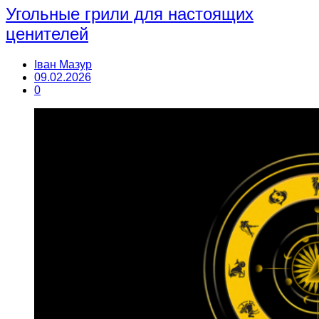
Угольные грили для настоящих
ценителей
Іван Мазур
09.02.2026
0