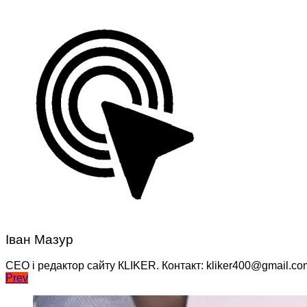
Іван Мазур
CEO і редактор сайту КLIKER. Контакт: kliker400@gmail.co
Навігація
Prev
записів