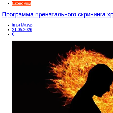
Економіка
Программа пренатального скрининга 
Іван Мазур
21.05.2026
0