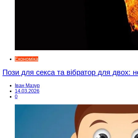
Економіка
Пози для секса та вібратор для двох: н
Іван Мазур
14.03.2026
0