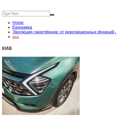
Home
Економіка
Эволюция смартфонов: от революционных функций 
киа
киа