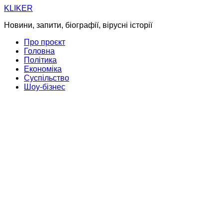
Skip
KLIKER
to
Новини, запити, біографії, вірусні історії
content
Про проєкт
Головна
Політика
Економіка
Суспільство
Шоу-бізнес