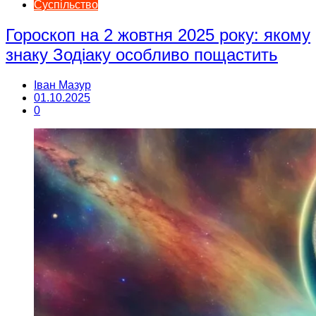
Суспільство
Гороскоп на 2 жовтня 2025 року: якому
знаку Зодіаку особливо пощастить
Іван Мазур
01.10.2025
0