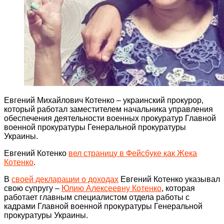
Евгений Михайлович Котенко – украинский прокурор,
который работал заместителем начальника управления
обеспечения деятельности военных прокуратур Главной
военной прокуратуры Генеральной прокуратуры
Украины.
Евгений Котенко
вел страницу в Фейсбуке как Жека
Котенко
.
В
своей декларации о доходах
Евгений Котенко указывал
свою супругу –
Юлию Алексеевну Котенко
, которая
работает главным специалистом отдела работы с
кадрами Главной военной прокуратуры Генеральной
прокуратуры Украины.