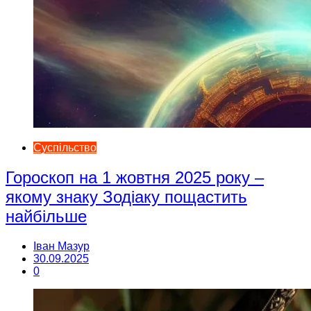
Суспільство
Гороскоп на 1 жовтня 2025 року –
якому знаку Зодіаку пощастить
найбільше
Іван Мазур
30.09.2025
0