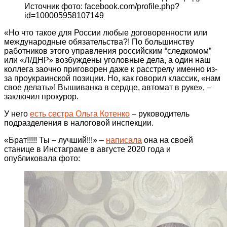
Источник фото: facebook.com/profile.php?
id=100005958107149
«Но что такое для России любые договоренности или
международные обязательства?! По большинству
работников этого управления российским “следкомом”
или «Л/ДНР» возбуждены уголовные дела, а один наш
коллега заочно приговорен даже к расстрелу именно из-
за проукраинской позиции. Но, как говорил классик, «нам
свое делать»! Вышиванка в сердце, автомат в руке», –
заключил прокурор.
У него
есть сестра Ольга Котенко
– руководитель
подразделения в налоговой инспекции.
«Брат!!!!! Ты – лучший!!!» –
написала
она на своей
станице в Инстаграме в августе 2020 года и
опубликовала фото: