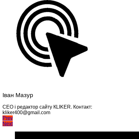
Іван Мазур
CEO і редактор сайту КLIKER. Контакт:
kliker400@gmail.com
Навігація
Prev
Next
записів