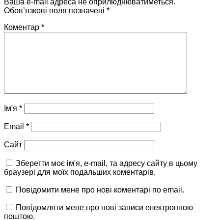
Ваша e-mail адреса не оприлюднюватиметься.
Обов’язкові поля позначені
*
Коментар
*
Ім'я
*
Email
*
Сайт
Зберегти моє ім'я, e-mail, та адресу сайту в цьому
браузері для моїх подальших коментарів.
Повідомити мене про нові коментарі по email.
Повідомляти мене про нові записи електронною
поштою.