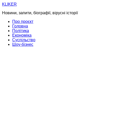
Skip
KLIKER
to
Новини, запити, біографії, вірусні історії
content
Про проєкт
Головна
Політика
Економіка
Суспільство
Шоу-бізнес