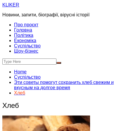
Skip
KLIKER
to
Новини, запити, біографії, вірусні історії
content
Про проєкт
Головна
Політика
Економіка
Суспільство
Шоу-бізнес
Home
Суспільство
Эти советы помогут сохранить хлеб свежим и
вкусным на долгое время
Хлеб
Хлеб