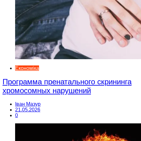
Економіка
Программа пренатального скрининга
хромосомных нарушений
Іван Мазур
21.05.2026
0