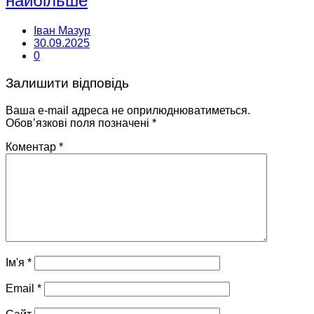
найбільше
Іван Мазур
30.09.2025
0
Залишити відповідь
Ваша e-mail адреса не оприлюднюватиметься.
Обов’язкові поля позначені
*
Коментар
*
Ім'я
*
Email
*