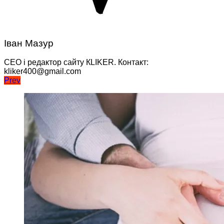
Іван Мазур
CEO і редактор сайту КLIKER. Контакт:
kliker400@gmail.com
Навігація
Prev
записів