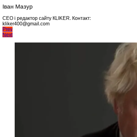
Іван Мазур
CEO і редактор сайту КLIKER. Контакт:
kliker400@gmail.com
Навігація
Prev
Next
записів