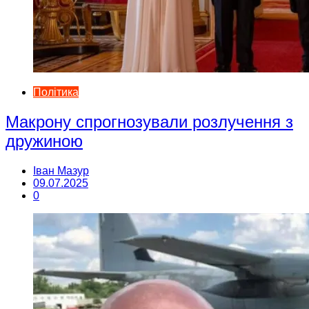
Політика
Макрону спрогнозували розлучення з
дружиною
Іван Мазур
09.07.2025
0