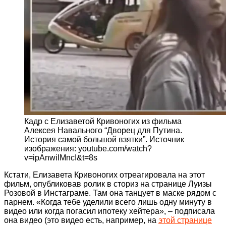
Кадр с Елизаветой Кривоногих из фильма
Алексея Навального “Дворец для Путина.
История самой большой взятки”. Источник
изображения: youtube.com/watch?
v=ipAnwilMncI&t=8s
Кстати, Елизавета Кривоногих отреагировала на этот
фильм, опубликовав ролик в сториз на странице Луизы
Розовой в Инстаграме. Там она танцует в маске рядом с
парнем. «Когда тебе уделили всего лишь одну минуту в
видео или когда погасил ипотеку хейтера», – подписала
она видео (это видео есть, например, на
этой странице