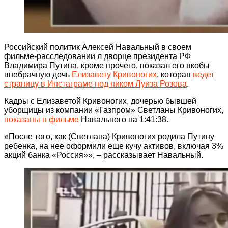
Российский политик Алексей Навальный в своем
фильме-расследовании л дворце президента РФ
Владимира Путина, кроме прочего, показал его якобы
внебрачную дочь
Елизавету Кривоногих
, которая
ведет
страницу в Инстаграме под ником Луиза Розова
.
Кадры с Елизаветой Кривоногих, дочерью бывшей
уборщицы из компании «Газпром» Светланы Кривоногих,
показаны в фильме
Навального на 1:41:38.
«После того, как (Светлана) Кривоногих родила Путину
ребенка, на нее оформили еще кучу активов, включая 3%
акций банка «Россия»», – рассказывает Навальный.