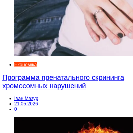
Економіка
Программа пренатального скрининга
хромосомных нарушений
Іван Мазур
21.05.2026
0