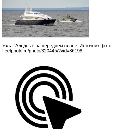
Яхта “Альдога” на переднем плане. Источник фото:
fleetphoto.ru/photo/320445/?vid=86198