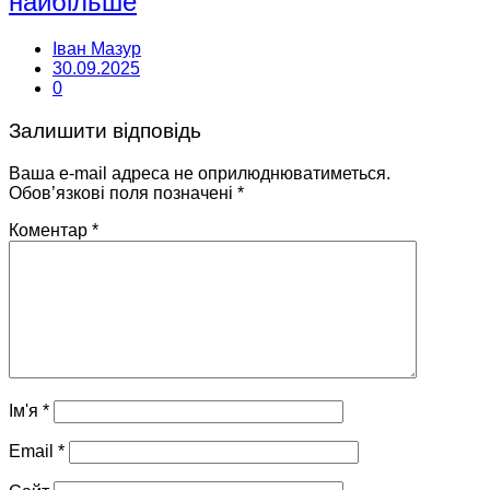
найбільше
Іван Мазур
30.09.2025
0
Залишити відповідь
Ваша e-mail адреса не оприлюднюватиметься.
Обов’язкові поля позначені
*
Коментар
*
Ім'я
*
Email
*