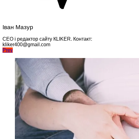
Іван Мазур
CEO і редактор сайту КLIKER. Контакт:
kliker400@gmail.com
Навігація
Prev
записів