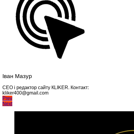
Іван Мазур
CEO і редактор сайту КLIKER. Контакт:
kliker400@gmail.com
Навігація
Prev
Next
записів