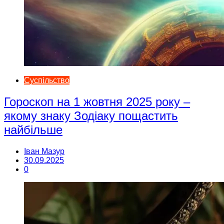
Суспільство
Гороскоп на 1 жовтня 2025 року –
якому знаку Зодіаку пощастить
найбільше
Іван Мазур
30.09.2025
0