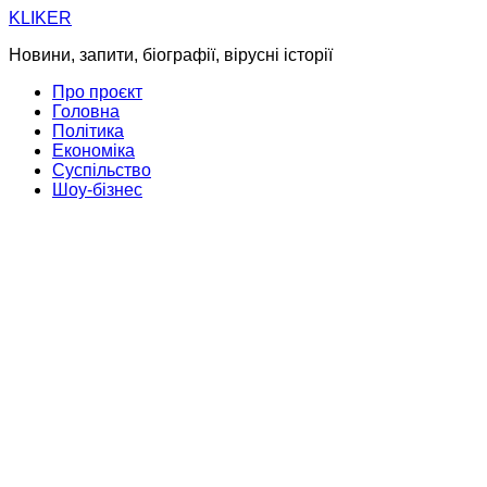
Skip
KLIKER
to
Новини, запити, біографії, вірусні історії
content
Про проєкт
Головна
Політика
Економіка
Суспільство
Шоу-бізнес