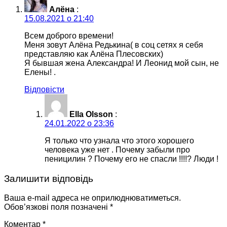
Алёна
:
15.08.2021 о 21:40
Всем доброго времени!
Меня зовут Алёна Редькина( в соц сетях я себя
представляю как Алёна Плесовских)
Я бывшая жена Александра! И Леонид мой сын, не
Елены! .
Відповісти
Ella Olsson
:
24.01.2022 о 23:36
Я только что узнала что этого хорошего
человека уже нет . Почему забыли про
пеницилин ? Почему его не спасли !!!!? Люди !
Залишити відповідь
Ваша e-mail адреса не оприлюднюватиметься.
Обов’язкові поля позначені
*
Коментар
*