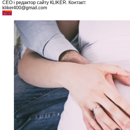
CEO і редактор сайту КLIKER. Контакт:
kliker400@gmail.com
Навігація
Prev
записів