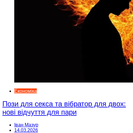
Економіка
Пози для секса та вібратор для двох:
нові відчуття для пари
Іван Мазур
14.03.2026