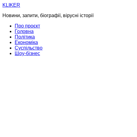
Skip
KLIKER
to
Новини, запити, біографії, вірусні історії
content
Про проєкт
Головна
Політика
Економіка
Суспільство
Шоу-бізнес