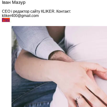
Іван Мазур
CEO і редактор сайту КLIKER. Контакт:
kliker400@gmail.com
Навігація
Prev
записів