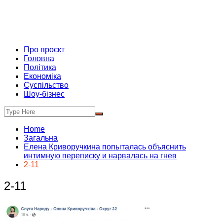
Про проєкт
Головна
Політика
Економіка
Суспільство
Шоу-бізнес
Home
Загальна
Елена Криворучкина попыталась объяснить
интимную переписку и нарвалась на гнев
2-11
2-11