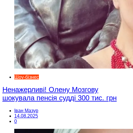
Шоу-бізнес
Ненажерливі! Олену Мозгову
шокувала пенсія судді 300 тис. грн
Іван Мазур
14.08.2025
0