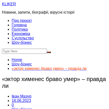
Skip
KLIKER
to
Новини, запити, біографії, вірусні історії
content
Про проєкт
Головна
Політика
Економіка
Суспільство
Шоу-бізнес
Home
Шоу-бізнес
«эктор хименес браво умер» – правда ли
«эктор хименес браво умер» – правда
ли
Іван Мазур
16.06.2023
0