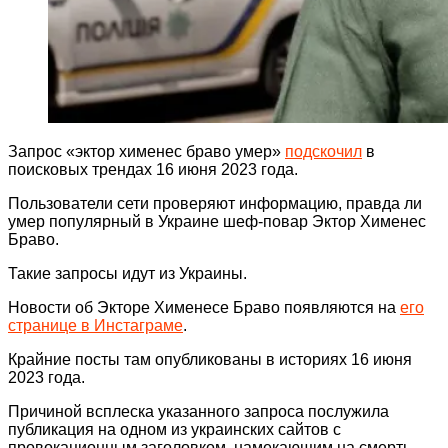
Запрос «эктор хименес браво умер»
подскочил
в
поисковых трендах 16 июня 2023 года.
Пользователи сети проверяют информацию, правда ли
умер популярный в Украине шеф-повар Эктор Хименес
Браво.
Такие запросы идут из Украины.
Новости об Экторе Хименесе Браво появляются на
его
странице в Инстаграме
.
Крайние посты там опубликованы в историях 16 июня
2023 года.
Причиной всплеска указанного запроса послужила
публикация на одном из украинских сайтов с
провокационным заголовком, намекающим на смерть