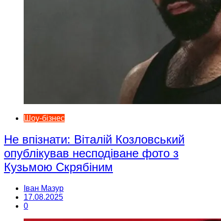
Шоу-бізнес
Не впізнати: Віталій Козловський
опублікував несподіване фото з
Кузьмою Скрябіним
Іван Мазур
17.08.2025
0