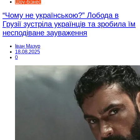
Шоу-бізнес
“Чому не українською?” Лобода в
Грузії зустріла українців та зробила їм
несподіване зауваження
Іван Мазур
18.08.2025
0