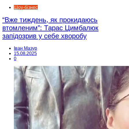
Шоу-бізнес
“Вже тиждень, як прокидаюсь
втомленим”: Тарас Цимбалюк
запідозрив у себе хворобу
Іван Мазур
15.08.2025
0