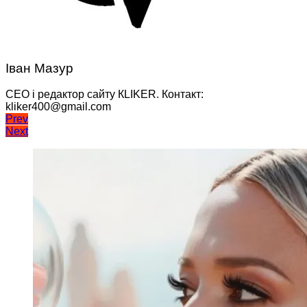
Іван Мазур
CEO і редактор сайту КLIKER. Контакт:
kliker400@gmail.com
Навігація
Prev
Next
записів