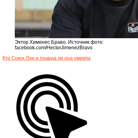
Эктор Хименес Браво. Источник фото:
facebook.com/HectorJimenezBravo
Кто Союн Лян и правда ли она умерла