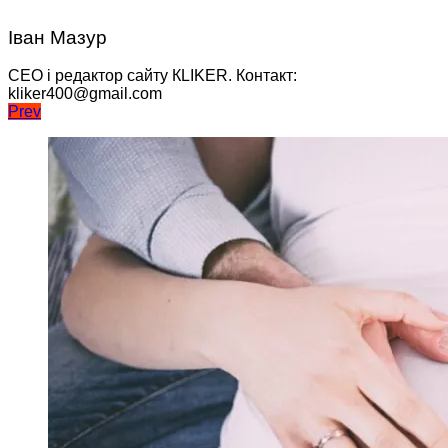
Іван Мазур
CEO і редактор сайту КLIKER. Контакт:
kliker400@gmail.com
Навігація
Prev
записів