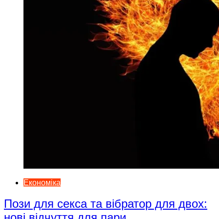
Економіка
Пози для секса та вібратор для двох:
нові відчуття для пари