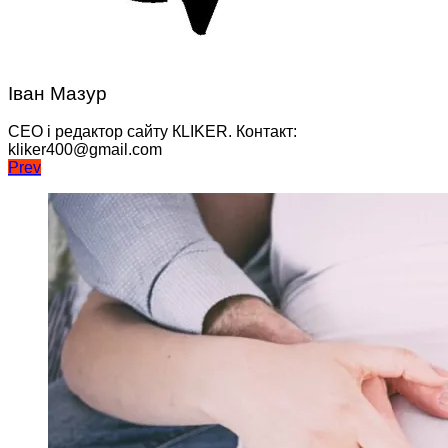
Іван Мазур
CEO і редактор сайту КLIKER. Контакт:
kliker400@gmail.com
Навігація
Prev
записів