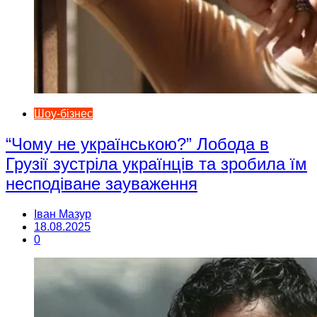
Шоу-бізнес
“Чому не українською?” Лобода в
Грузії зустріла українців та зробила їм
несподіване зауваження
Іван Мазур
18.08.2025
0