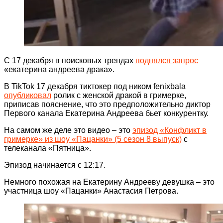
С 17 декабря в поисковых трендах
поднялся запрос
«екатерина андреева драка».
В TikTok 17 декабря тиктокер под ником fenixbala
опубликовал
ролик с женской дракой в гримерке,
приписав пояснение, что это предположительно диктор
Первого канала Екатерина Андреева бьет конкурентку.
На самом же деле это видео – это
эпизод «Конфликт в
гримерке» из шоу «Пацанки» (5 сезон 8 выпуск)
с
телеканала «Пятница».
Эпизод начинается с 12:17.
Немного похожая на Екатерину Андрееву девушка – это
участница шоу «Пацанки» Анастасия Петрова.