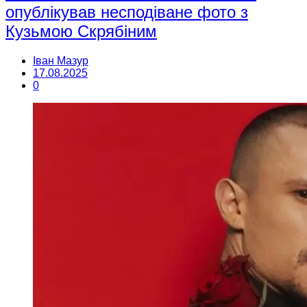
опублікував несподіване фото з
Кузьмою Скрябіним
Іван Мазур
17.08.2025
0