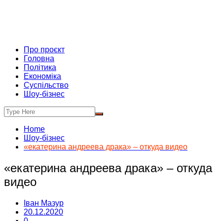
Про проєкт
Головна
Політика
Економіка
Суспільство
Шоу-бізнес
Home
Шоу-бізнес
«екатерина андреева драка» – откуда видео
«екатерина андреева драка» – откуда
видео
Іван Мазур
20.12.2020
0