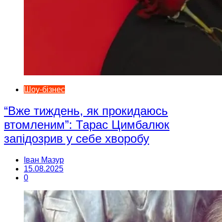
Шоу-бізнес
“Вже тиждень, як прокидаюсь
втомленим”: Тарас Цимбалюк
запідозрив у себе хворобу
Іван Мазур
15.08.2025
0