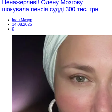
Ненажерливі! Олену Мозгову
шокувала пенсія судді 300 тис. грн
Іван Мазур
14.08.2025
0