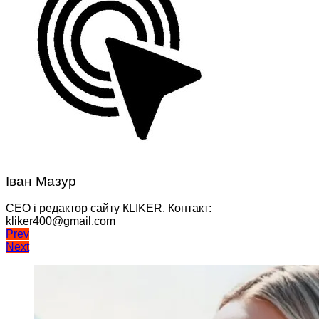
Іван Мазур
CEO і редактор сайту КLIKER. Контакт:
kliker400@gmail.com
Навігація
Prev
Next
записів