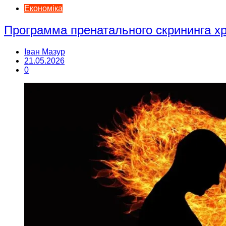
Економіка
Программа пренатального скрининга 
Іван Мазур
21.05.2026
0