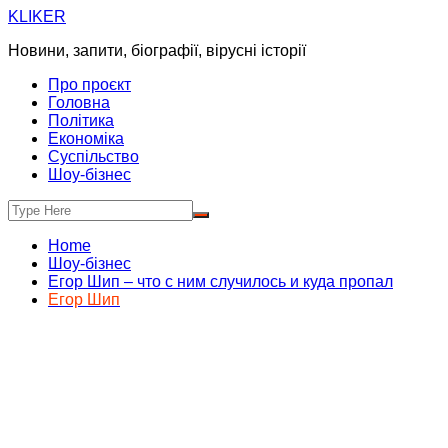
Skip
KLIKER
to
Новини, запити, біографії, вірусні історії
content
Про проєкт
Головна
Політика
Економіка
Суспільство
Шоу-бізнес
Home
Шоу-бізнес
Егор Шип – что с ним случилось и куда пропал
Егор Шип