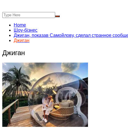
Home
Шоу-бізнес
Джиган, показав Самойлову, сделал странное сообщ
Джиган
Джиган