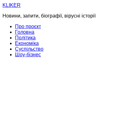
Skip
KLIKER
to
Новини, запити, біографії, вірусні історії
content
Про проєкт
Головна
Політика
Економіка
Суспільство
Шоу-бізнес