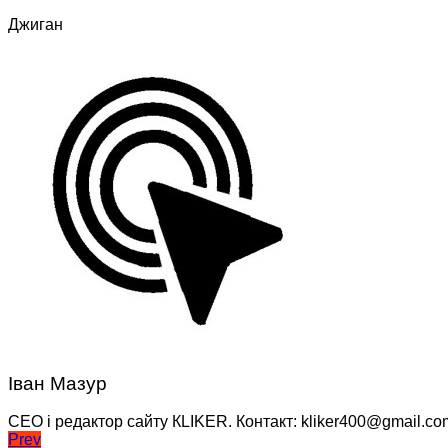
Джиган
Іван Мазур
CEO і редактор сайту КLIKER. Контакт: kliker400@gmail.co
Навігація
Prev