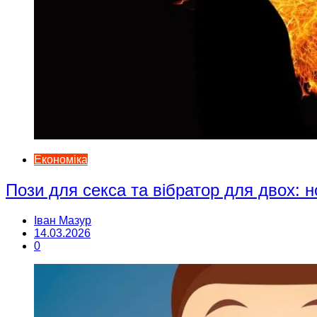
Економіка
Пози для секса та вібратор для двох: н
Іван Мазур
14.03.2026
0