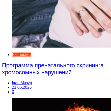
Економіка
Программа пренатального скрининга
хромосомных нарушений
Іван Мазур
21.05.2026
0