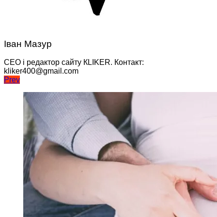
Іван Мазур
CEO і редактор сайту КLIKER. Контакт:
kliker400@gmail.com
Навігація
Prev
записів