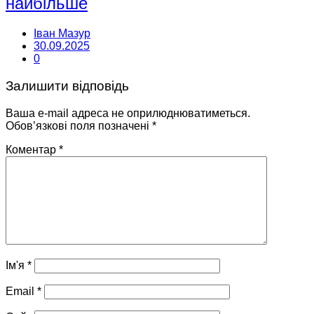
найбільше
Іван Мазур
30.09.2025
0
Залишити відповідь
Ваша e-mail адреса не оприлюднюватиметься.
Обов’язкові поля позначені
*
Коментар
*
Ім'я
*
Email
*