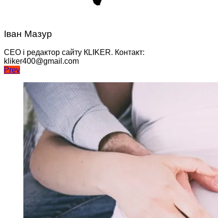
Іван Мазур
CEO і редактор сайту КLIKER. Контакт:
kliker400@gmail.com
Навігація
Prev
записів