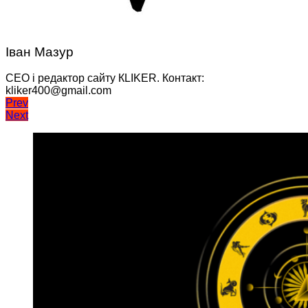
Іван Мазур
CEO і редактор сайту КLIKER. Контакт:
kliker400@gmail.com
Навігація
Prev
Next
записів