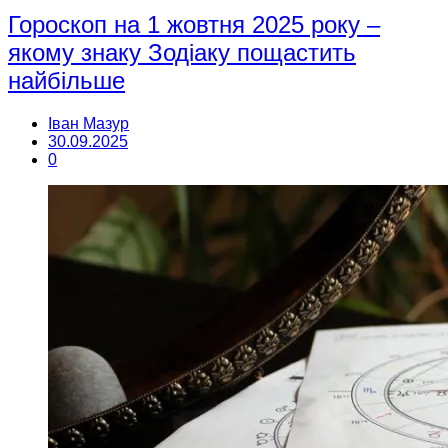
Гороскоп на 1 жовтня 2025 року –
якому знаку Зодіаку пощастить
найбільше
Іван Мазур
30.09.2025
0