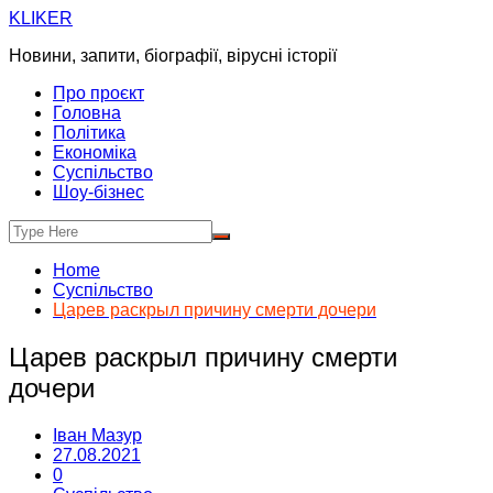
Skip
KLIKER
to
Новини, запити, біографії, вірусні історії
content
Про проєкт
Головна
Політика
Економіка
Суспільство
Шоу-бізнес
Home
Суспільство
Царев раскрыл причину смерти дочери
Царев раскрыл причину смерти
дочери
Іван Мазур
27.08.2021
0