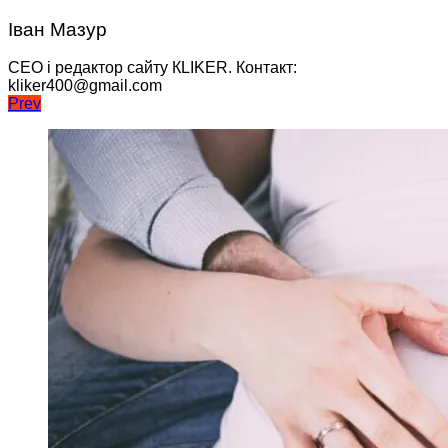
Іван Мазур
CEO і редактор сайту КLIKER. Контакт:
kliker400@gmail.com
Навігація
Prev
записів