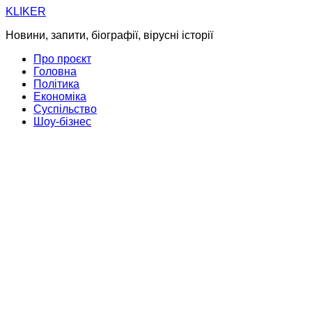
Skip
KLIKER
to
Новини, запити, біографії, вірусні історії
content
Про проєкт
Головна
Політика
Економіка
Суспільство
Шоу-бізнес