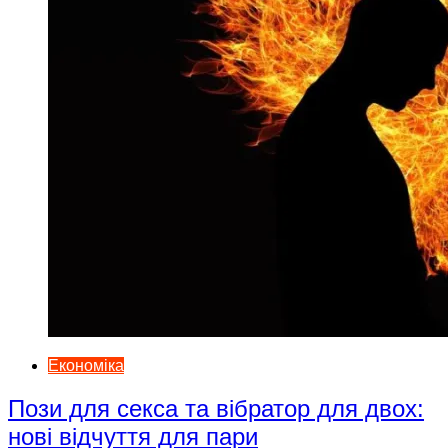
Економіка
Пози для секса та вібратор для двох:
нові відчуття для пари