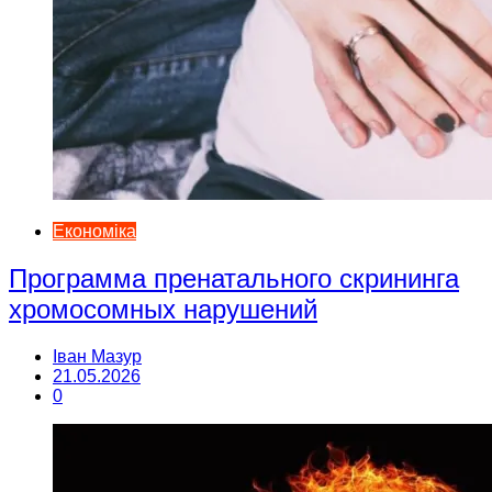
Економіка
Программа пренатального скрининга
хромосомных нарушений
Іван Мазур
21.05.2026
0