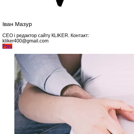
Іван Мазур
CEO і редактор сайту КLIKER. Контакт:
kliker400@gmail.com
Навігація
Prev
записів