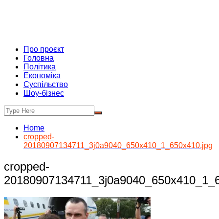
Про проєкт
Головна
Політика
Економіка
Суспільство
Шоу-бізнес
Home
cropped-
20180907134711_3j0a9040_650x410_1_650x410.jpg
cropped-
20180907134711_3j0a9040_650x410_1_6