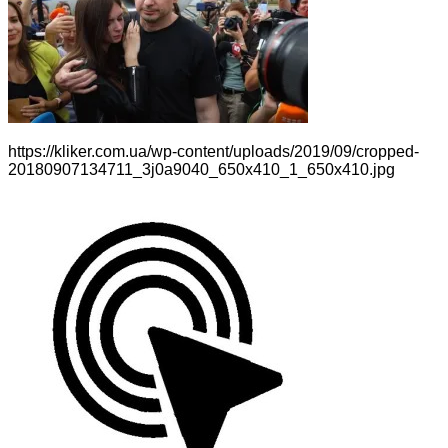
https://kliker.com.ua/wp-content/uploads/2019/09/cropped-
20180907134711_3j0a9040_650x410_1_650x410.jpg