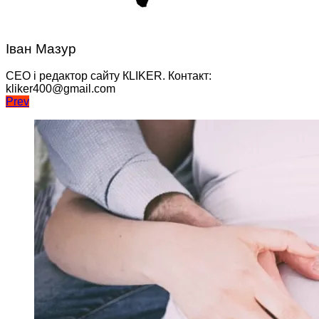
Іван Мазур
CEO і редактор сайту КLIKER. Контакт:
kliker400@gmail.com
Навігація
Prev
записів