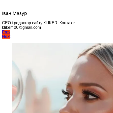
Іван Мазур
CEO і редактор сайту КLIKER. Контакт:
kliker400@gmail.com
Навігація
Prev
Next
записів