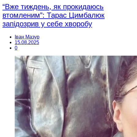
“Вже тиждень, як прокидаюсь
втомленим”: Тарас Цимбалюк
запідозрив у себе хворобу
Іван Мазур
15.08.2025
0