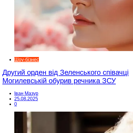
Шоу-бізнес
Другий орден від Зеленського співачці
Могилевській обурив речника ЗСУ
Іван Мазур
25.08.2025
0