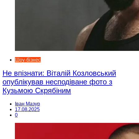
Шоу-бізнес
Не впізнати: Віталій Козловський
опублікував несподіване фото з
Кузьмою Скрябіним
Іван Мазур
17.08.2025
0