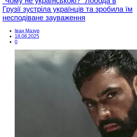
“Чому не українською?” Лобода в
Грузії зустріла українців та зробила їм
несподіване зауваження
Іван Мазур
18.08.2025
0