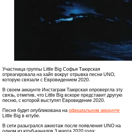
Участница группы Little Big Софья Таюрская
отреагировала на хайп вокруг отрывка песни UNO,
которую связали с Евровидением 2020.
В своем аккаунте Инстаграм Таюрская опровергла эту
связь, отметив, что Little Big вскоре представит другую
песню, с которой выступят Евровидение 2020.
Песня будет опубликована на
официальном аккаунте
Little Big в ютубе.
В сети разыгрался ажиотаж после появления UNO на
одном из ютуб-каналов 3 марта 2020 года: