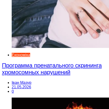
Економіка
Программа пренатального скрининга
хромосомных нарушений
Іван Мазур
21.05.2026
0