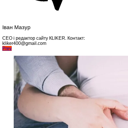
Іван Мазур
CEO і редактор сайту КLIKER. Контакт:
kliker400@gmail.com
Навігація
Prev
записів