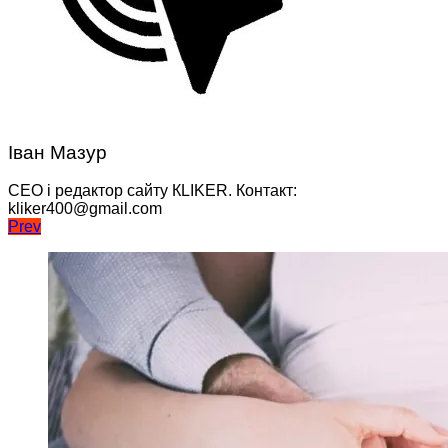
Іван Мазур
CEO і редактор сайту КLIKER. Контакт:
kliker400@gmail.com
Навігація
Prev
записів