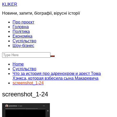
Skip
KLIKER
to
Новини, запити, біографії, вірусні історії
content
Про проєкт
Головна
Політика
Економіка
Суспільство
Шоу-бізнес
Home
Суспільство
Что за история про адренохром и арест Тома
Хэнкса, которая взбесила сына Макаревича
screenshot_1-24
screenshot_1-24