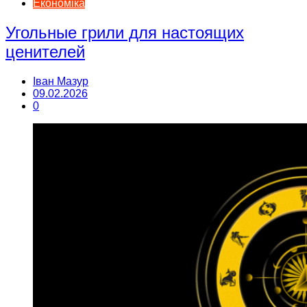
Економіка
Угольные грили для настоящих
ценителей
Іван Мазур
09.02.2026
0