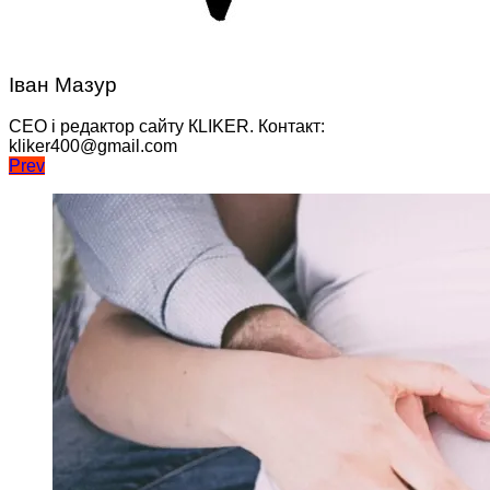
Іван Мазур
CEO і редактор сайту КLIKER. Контакт:
kliker400@gmail.com
Навігація
Prev
записів