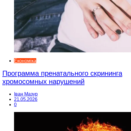
Економіка
Программа пренатального скрининга
хромосомных нарушений
Іван Мазур
21.05.2026
0