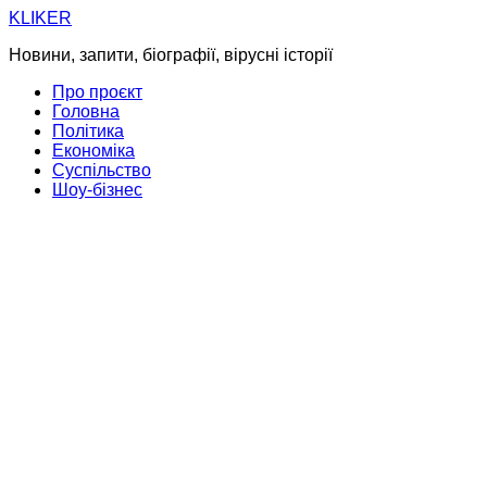
Skip
KLIKER
to
Новини, запити, біографії, вірусні історії
content
Про проєкт
Головна
Політика
Економіка
Суспільство
Шоу-бізнес