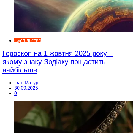
Суспільство
Гороскоп на 1 жовтня 2025 року –
якому знаку Зодіаку пощастить
найбільше
Іван Мазур
30.09.2025
0