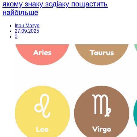
якому знаку зодіаку пощастить
найбільше
Іван Мазур
27.09.2025
0