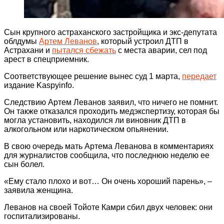
Сын крупного астраханского застройщика и экс-депутата
облдумы
Артем Леванов
, который устроил ДТП в
Астрахани и
пытался сбежать
с места аварии, сел под
арест в спецприемник.
Соответствующее решение вынес суд 1 марта,
передает
издание Kaspyinfo.
Следствию Артем Леванов заявил, что ничего не помнит.
Он также отказался проходить медэкспертизу, которая бы
могла установить, находился ли виновник ДТП в
алкогольном или наркотическом опьянении.
В свою очередь мать Артема Леванова в комментариях
для журналистов сообщила, что последнюю неделю ее
сын болел.
«Ему стало плохо и вот… Он очень хороший парень», –
заявила женщина.
Леванов на своей Тойоте Камри сбил двух человек: они
госпитализированы.