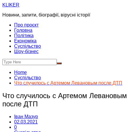
Skip
KLIKER
to
Новини, запити, біографії, вірусні історії
content
Про проєкт
Головна
Політика
Економіка
Суспільство
Шоу-бізнес
Home
Суспільство
Что случилось с Артемом Левановым после ДТП
Что случилось с Артемом Левановым
после ДТП
Іван Мазур
02.03.2021
0