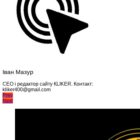
Іван Мазур
CEO і редактор сайту КLIKER. Контакт:
kliker400@gmail.com
Навігація
Prev
Next
записів