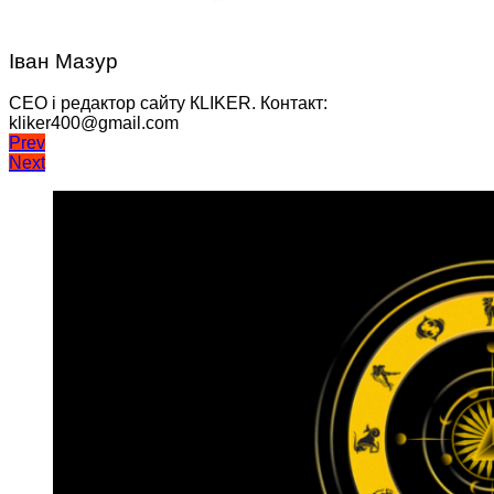
Іван Мазур
CEO і редактор сайту КLIKER. Контакт:
kliker400@gmail.com
Навігація
Prev
Next
записів