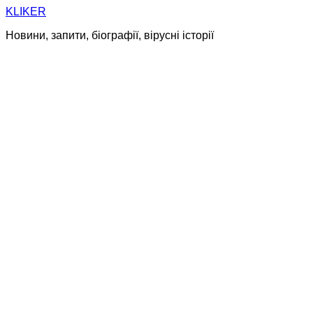
Skip
KLIKER
to
Новини, запити, біографії, вірусні історії
content