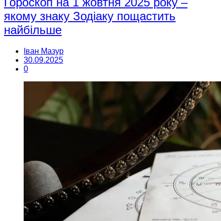
Гороскоп на 1 жовтня 2025 року –
якому знаку Зодіаку пощастить
найбільше
Іван Мазур
30.09.2025
0