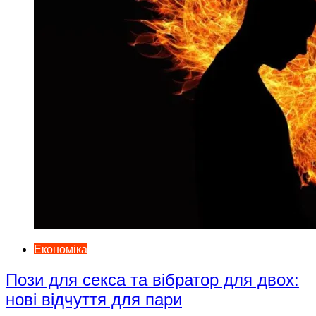
Економіка
Пози для секса та вібратор для двох:
нові відчуття для пари