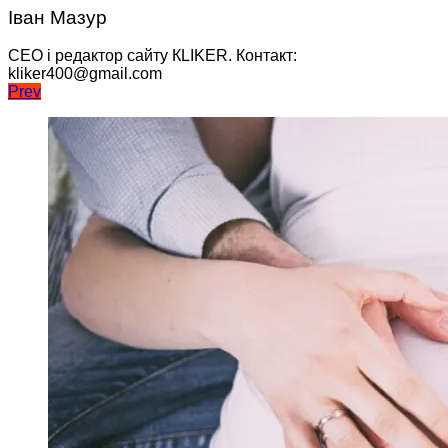
Іван Мазур
CEO і редактор сайту КLIKER. Контакт:
kliker400@gmail.com
Навігація
Prev
записів