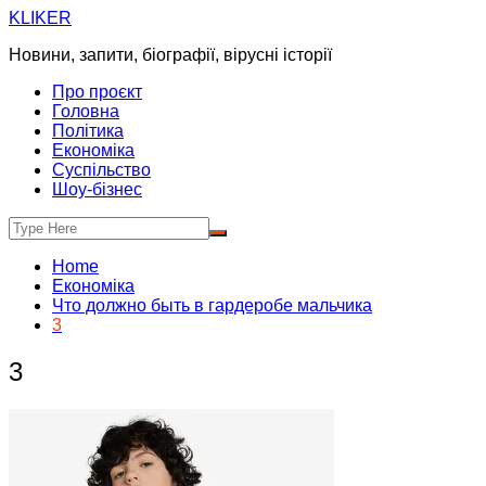
Skip
KLIKER
to
Новини, запити, біографії, вірусні історії
content
Про проєкт
Головна
Політика
Економіка
Суспільство
Шоу-бізнес
Home
Економіка
Что должно быть в гардеробе мальчика
3
3