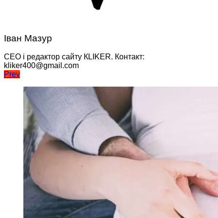
Іван Мазур
CEO і редактор сайту КLIKER. Контакт:
kliker400@gmail.com
Навігація
Prev
записів