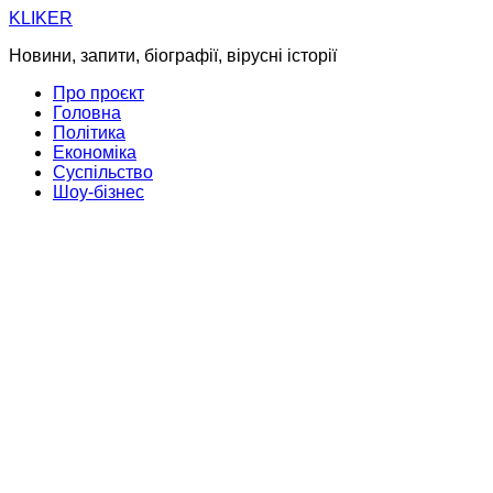
Skip
KLIKER
to
Новини, запити, біографії, вірусні історії
content
Про проєкт
Головна
Політика
Економіка
Суспільство
Шоу-бізнес