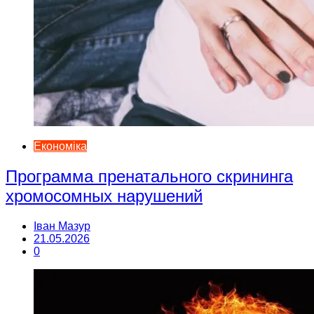
Економіка
Программа пренатального скрининга
хромосомных нарушений
Іван Мазур
21.05.2026
0