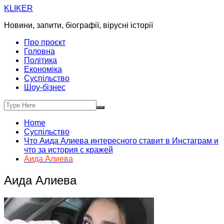
Skip
KLIKER
to
Новини, запити, біографії, вірусні історії
content
Про проєкт
Головна
Політика
Економіка
Суспільство
Шоу-бізнес
Home
Суспільство
Что Аида Алиева интересного ставит в Инстаграм и
что за история с кражей
Аида Алиева
Аида Алиева