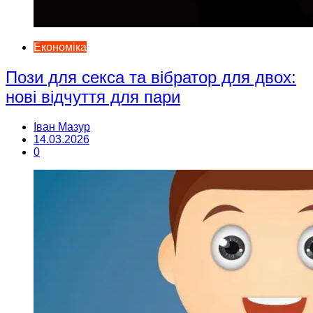
Економіка
Пози для секса та вібратор для двох:
нові відчуття для пари
Іван Мазур
14.03.2026
0