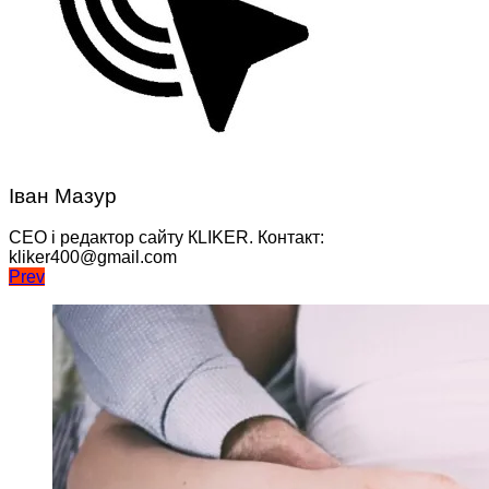
Іван Мазур
CEO і редактор сайту КLIKER. Контакт:
kliker400@gmail.com
Навігація
Prev
записів