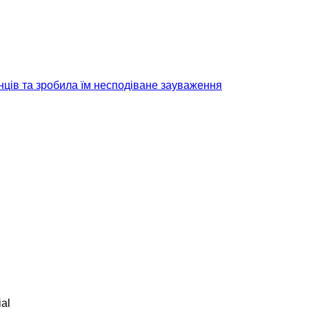
їнців та зробила їм несподіване зауваження
al