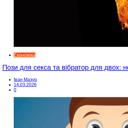
Економіка
Пози для секса та вібратор для двох: н
Іван Мазур
14.03.2026
0