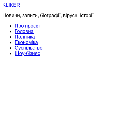
Skip
KLIKER
to
Новини, запити, біографії, вірусні історії
content
Про проєкт
Головна
Політика
Економіка
Суспільство
Шоу-бізнес