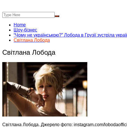
Home
Шоу-бізнес
“Чому не українською?” Лобода в Грузії зустріла укра
Світлана Лобода
Світлана Лобода
Світлана Лобода. Джерело фото: instagram.com/lobodaoffici