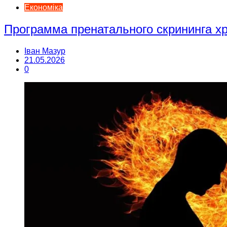
Економіка
Программа пренатального скрининга 
Іван Мазур
21.05.2026
0