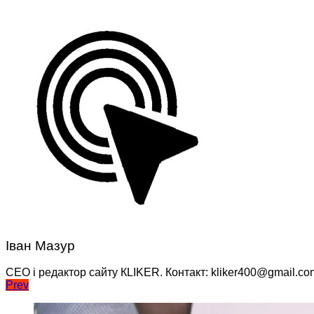
Іван Мазур
CEO і редактор сайту КLIKER. Контакт: kliker400@gmail.co
Навігація
Prev
записів