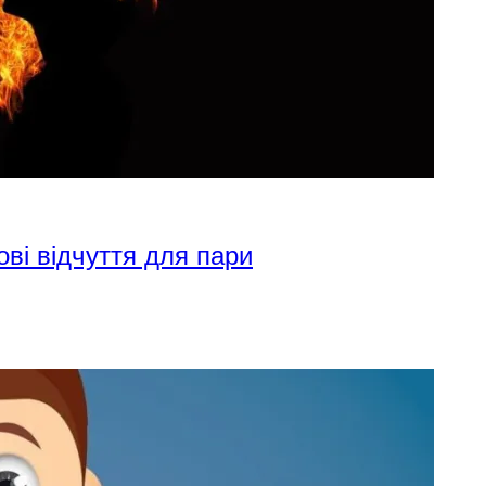
ові відчуття для пари