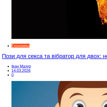
Економіка
Пози для секса та вібратор для двох: н
Іван Мазур
14.03.2026
0