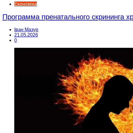
Економіка
Программа пренатального скрининга 
Іван Мазур
21.05.2026
0