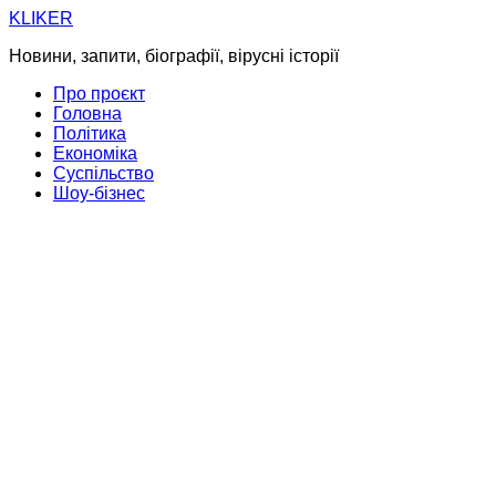
Skip
KLIKER
to
Новини, запити, біографії, вірусні історії
content
Про проєкт
Головна
Політика
Економіка
Суспільство
Шоу-бізнес