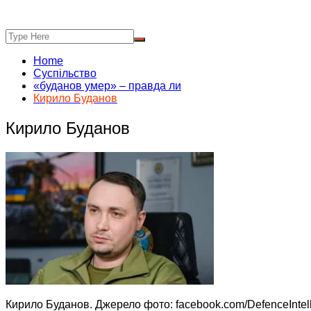
Home
Суспільство
«буданов умер» – правда ли
Кирило Буданов
Кирило Буданов
Кирило Буданов. Джерело фото: facebook.com/DefenceIntel