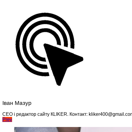
Іван Мазур
CEO і редактор сайту КLIKER. Контакт: kliker400@gmail.co
Навігація
Prev
записів