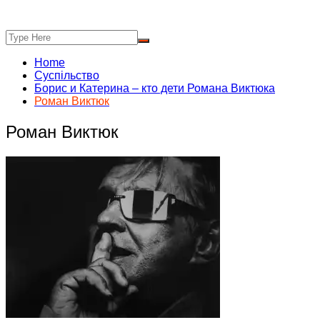
Home
Суспільство
Борис и Катерина – кто дети Романа Виктюка
Роман Виктюк
Роман Виктюк