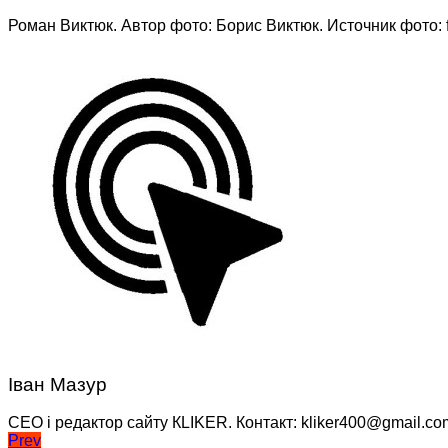
Роман Виктюк. Автор фото: Борис Виктюк. Источник фото: f
Іван Мазур
CEO і редактор сайту КLIKER. Контакт: kliker400@gmail.co
Навігація
Prev