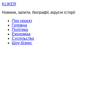
Skip
KLIKER
to
Новини, запити, біографії, вірусні історії
content
Про проєкт
Головна
Політика
Економіка
Суспільство
Шоу-бізнес