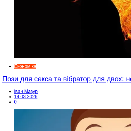
Економіка
Пози для секса та вібратор для двох: н
Іван Мазур
14.03.2026
0