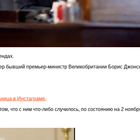
ендах.
мер бывший премьер-министр Великобритании Борис Джонс
аница в Инстаграме
.
м, что с ним что-либо случилось, по состоянию на 2 ноября