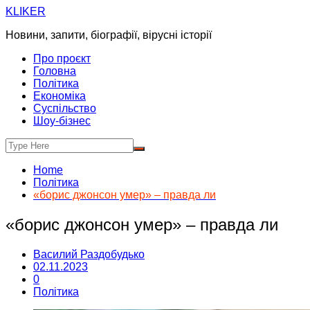
Skip
KLIKER
to
Новини, запити, біографії, вірусні історії
content
Про проєкт
Головна
Політика
Економіка
Суспільство
Шоу-бізнес
Home
Політика
«борис джонсон умер» – правда ли
«борис джонсон умер» – правда ли
Василий Раздобудько
02.11.2023
0
Політика