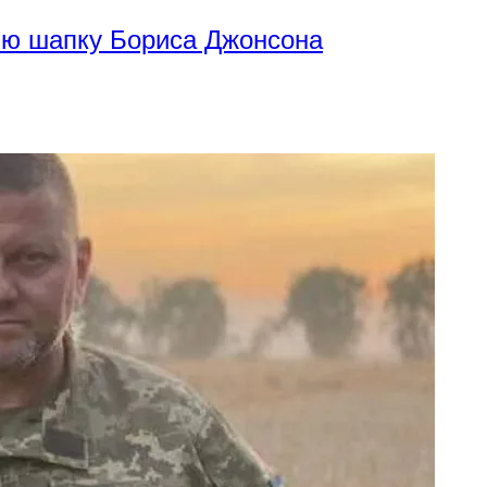
нію шапку Бориса Джонсона