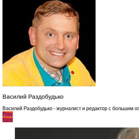
Василий Раздобудько
Василий Раздобудько - журналист и редактор с большим о
Навігація
Prev
Next
записів