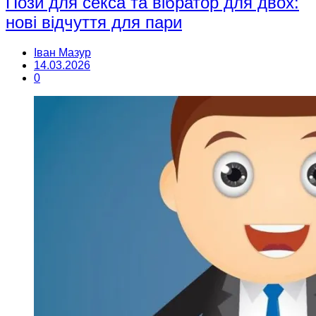
Пози для секса та вібратор для двох:
нові відчуття для пари
Іван Мазур
14.03.2026
0