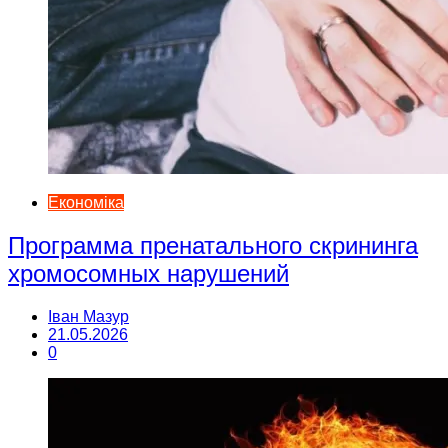
Економіка
Программа пренатального скрининга
хромосомных нарушений
Іван Мазур
21.05.2026
0