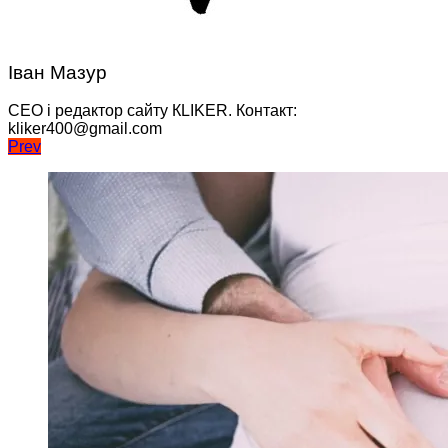
Іван Мазур
CEO і редактор сайту КLIKER. Контакт:
kliker400@gmail.com
Навігація
Prev
записів