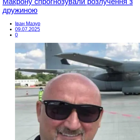
Макрону спрогнозували розлучення з
дружиною
Іван Мазур
09.07.2025
0