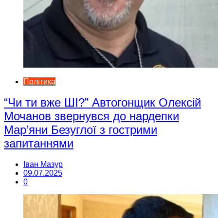
Політика
“Чи ти вже ШІ?” Автогонщик Олексій
Мочанов звернувся до нардепки
Мар’яни Безуглої з гострими
запитаннями
Іван Мазур
09.07.2025
0