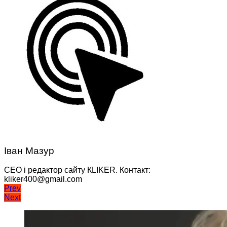
Іван Мазур
CEO і редактор сайту КLIKER. Контакт:
kliker400@gmail.com
Навігація
Prev
Next
записів