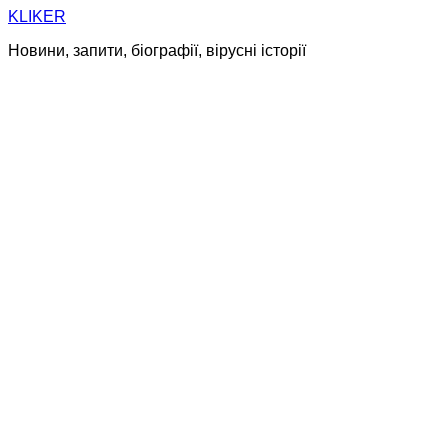
Skip
KLIKER
to
Новини, запити, біографії, вірусні історії
content