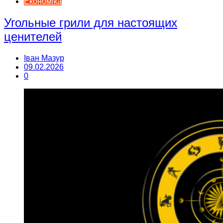
Економіка
Угольные грили для настоящих
ценителей
Іван Мазур
09.02.2026
0