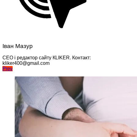
Іван Мазур
CEO і редактор сайту КLIKER. Контакт:
kliker400@gmail.com
Навігація
Prev
записів