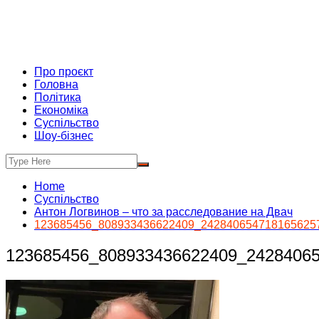
Про проєкт
Головна
Політика
Економіка
Суспільство
Шоу-бізнес
Home
Суспільство
Антон Логвинов – что за расследование на Двач
123685456_808933436622409_242840654718165625
123685456_808933436622409_2428406