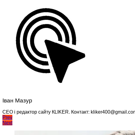
Іван Мазур
CEO і редактор сайту КLIKER. Контакт: kliker400@gmail.co
Навігація
Prev
Next
записів