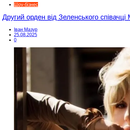
Шоу-бізнес
Другий орден від Зеленського співачці
Іван Мазур
25.08.2025
0