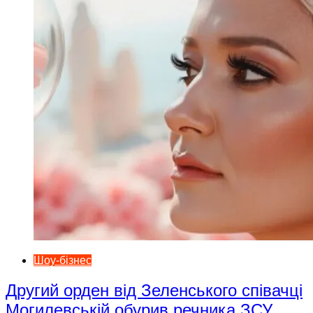
Шоу-бізнес
Другий орден від Зеленського співачці
Могилевській обурив речника ЗСУ