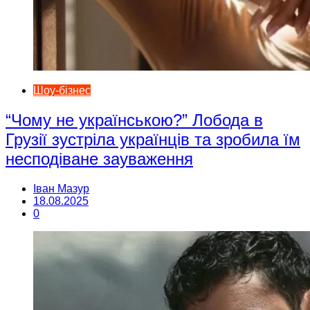
Шоу-бізнес
“Чому не українською?” Лобода в
Грузії зустріла українців та зробила їм
несподіване зауваження
Іван Мазур
18.08.2025
0