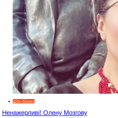
Шоу-бізнес
Ненажерливі! Олену Мозгову