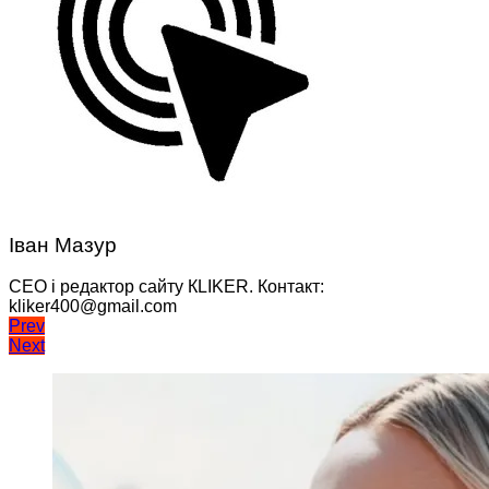
Іван Мазур
CEO і редактор сайту КLIKER. Контакт:
kliker400@gmail.com
Навігація
Prev
Next
записів