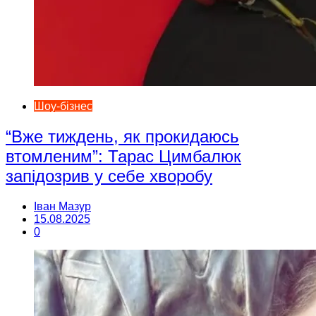
Шоу-бізнес
“Вже тиждень, як прокидаюсь
втомленим”: Тарас Цимбалюк
запідозрив у себе хворобу
Іван Мазур
15.08.2025
0