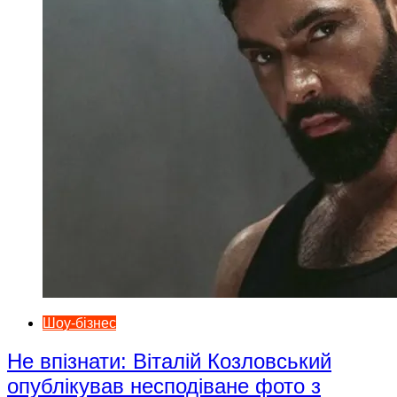
Шоу-бізнес
Не впізнати: Віталій Козловський
опублікував несподіване фото з