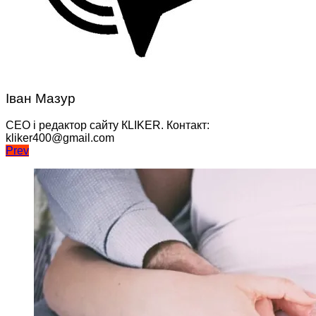
Іван Мазур
CEO і редактор сайту КLIKER. Контакт:
kliker400@gmail.com
Навігація
Prev
записів