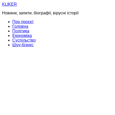
Skip
KLIKER
to
Новини, запити, біографії, вірусні історії
content
Про проєкт
Головна
Політика
Економіка
Суспільство
Шоу-бізнес