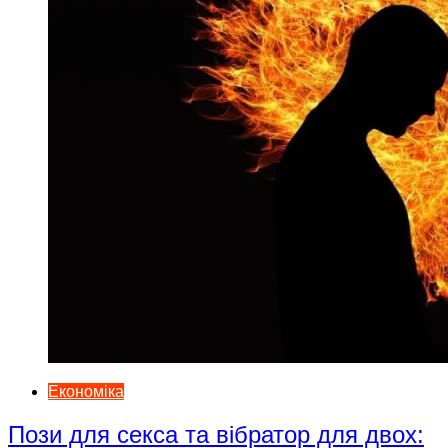
Економіка
Пози для секса та вібратор для двох: