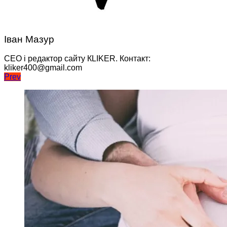
Іван Мазур
CEO і редактор сайту КLIKER. Контакт:
kliker400@gmail.com
Навігація
Prev
записів