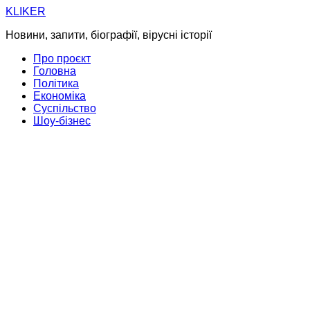
Skip
KLIKER
to
Новини, запити, біографії, вірусні історії
content
Про проєкт
Головна
Політика
Економіка
Суспільство
Шоу-бізнес