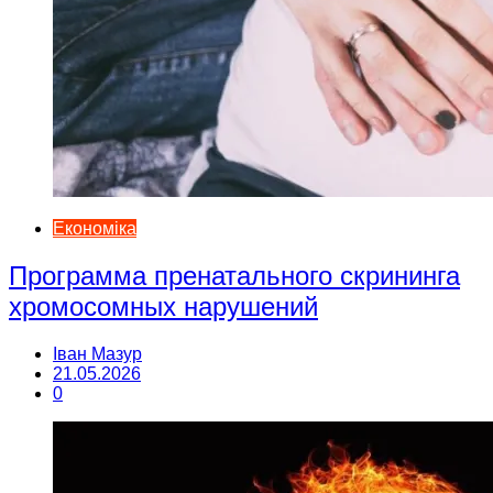
Економіка
Программа пренатального скрининга
хромосомных нарушений
Іван Мазур
21.05.2026
0