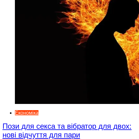
Економіка
Пози для секса та вібратор для двох:
нові відчуття для пари