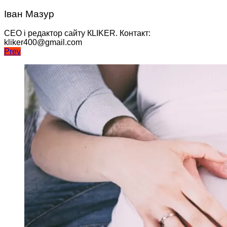
Іван Мазур
CEO і редактор сайту КLIKER. Контакт:
kliker400@gmail.com
Навігація
Prev
записів