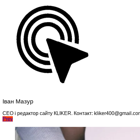
Іван Мазур
CEO і редактор сайту КLIKER. Контакт: kliker400@gmail.co
Навігація
Prev
записів