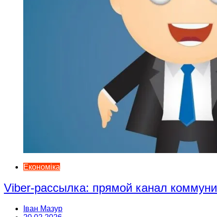
Економіка
Viber-рассылка: прямой канал коммун
Іван Мазур