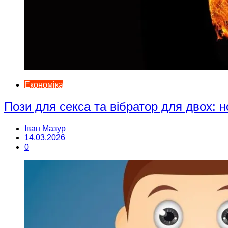
Економіка
Пози для секса та вібратор для двох: н
Іван Мазур
14.03.2026
0