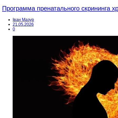
Программа пренатального скрининга 
Іван Мазур
21.05.2026
0