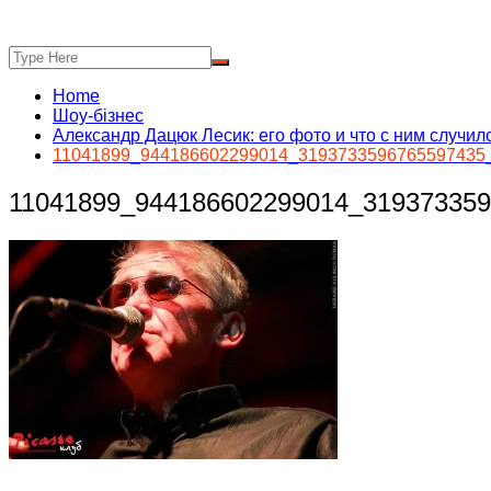
Home
Шоу-бізнес
Александр Дацюк Лесик: его фото и что с ним случил
11041899_944186602299014_3193733596765597435
11041899_944186602299014_31937335