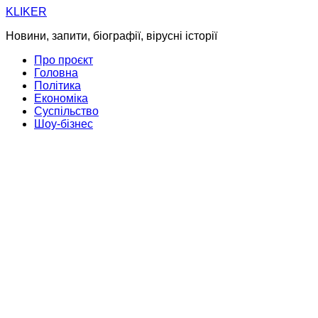
Skip
KLIKER
to
Новини, запити, біографії, вірусні історії
content
Про проєкт
Головна
Політика
Економіка
Суспільство
Шоу-бізнес