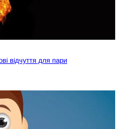
ові відчуття для пари