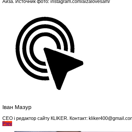
Айза. Источник фото: instagram.com/aizalovesam/
Іван Мазур
CEO і редактор сайту КLIKER. Контакт: kliker400@gmail.co
Навігація
Prev