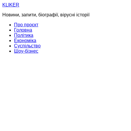
Skip
KLIKER
to
Новини, запити, біографії, вірусні історії
content
Про проєкт
Головна
Політика
Економіка
Суспільство
Шоу-бізнес