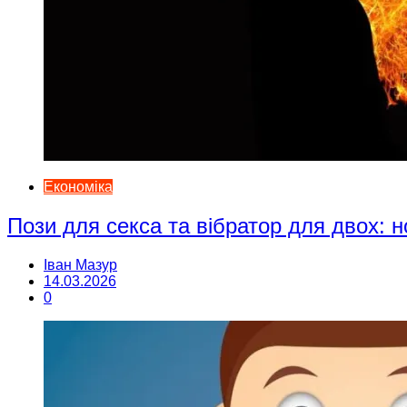
Економіка
Пози для секса та вібратор для двох: н
Іван Мазур
14.03.2026
0