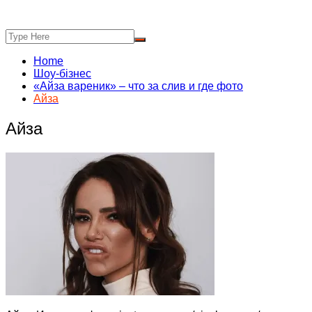
Home
Шоу-бізнес
«Айза вареник» – что за слив и где фото
Айза
Айза