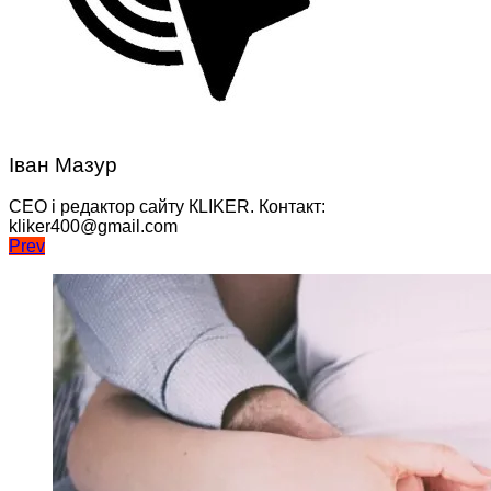
Іван Мазур
CEO і редактор сайту КLIKER. Контакт:
kliker400@gmail.com
Навігація
Prev
записів