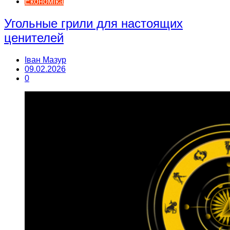
Економіка
Угольные грили для настоящих
ценителей
Іван Мазур
09.02.2026
0