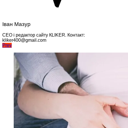
Іван Мазур
CEO і редактор сайту КLIKER. Контакт:
kliker400@gmail.com
Навігація
Prev
записів