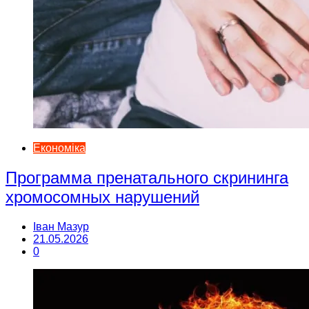
Економіка
Программа пренатального скрининга
хромосомных нарушений
Іван Мазур
21.05.2026
0